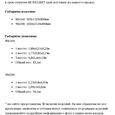
в срок отгрузки НЕ ВХОДИТ срок доставки до вашего города).
Габариты изделия:
80х160: 920х1720х800мм
90х200: 1020х2120х800мм
Габариты упаковки:
80х160:
1 место: 1,88х0,21х0,22м
2 место: 1,77х0,82х0,15м
3 место: 0,8х0,4х0,15м
Общий вес: 83,1кг
90х200:
1 место: 2,15х0,8х0,07м
2 место: 2,09х1х0,02м
Общий вес: 94,1кг
* на сайте представлены 3D модели изделий. На них отражены не все
крепежные элементы и оттенки могут отличаться от реальных изделий.
Запрашивайте подробную информацию с фото у наших менеджеров.