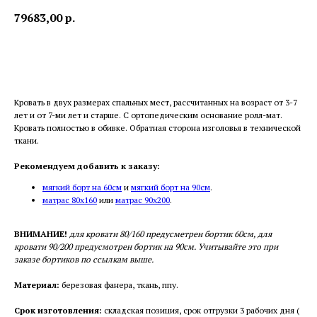
79683,00
р.
В корзину
Кровать в двух размерах спальных мест, рассчитанных на возраст от 3-7
лет и от 7-ми лет и старше. С ортопедическим основание ролл-мат.
Кровать полностью в обивке. Обратная сторона изголовья в технической
ткани.
Рекомендуем добавить к заказу:
мягкий борт на 60см
и
мягкий борт на 90см
.
матрас 80х160
или
матрас 90х200
.
ВНИМАНИЕ!
для кровати 80/160 предусметрен бортик 60см, для
кровати 90/200 предусмотрен бортик на 90см. Учитывайте это при
заказе бортиков по ссылкам выше.
Материал:
березовая фанера, ткань, ппу.
Срок изготовления:
складская позиция, срок отгрузки 3 рабочих дня (