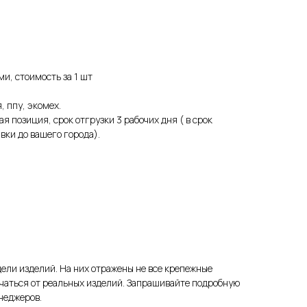
и, стоимость за 1 шт
, ппу, экомех.
я позиция, срок отгрузки 3 рабочих дня ( в срок
вки до вашего города).
дели изделий. На них отражены не все крепежные
чаться от реальных изделий. Запрашивайте подробную
неджеров.