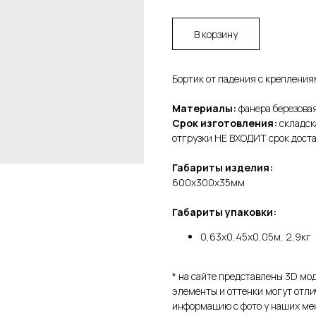
В корзину
Бортик от падения с креплениям
Материалы:
фанера березовая
Срок изготовления:
складска
отгрузки НЕ ВХОДИТ срок доста
Габариты изделия:
600х300х35мм
Габариты упаковки:
0,63х0,45х0,05м, 2,9кг
* на сайте представлены 3D мо
элементы и оттенки могут отли
информацию с фото у наших ме