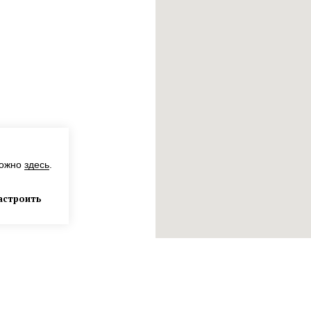
12к1с2
можно
здесь
.
астроить