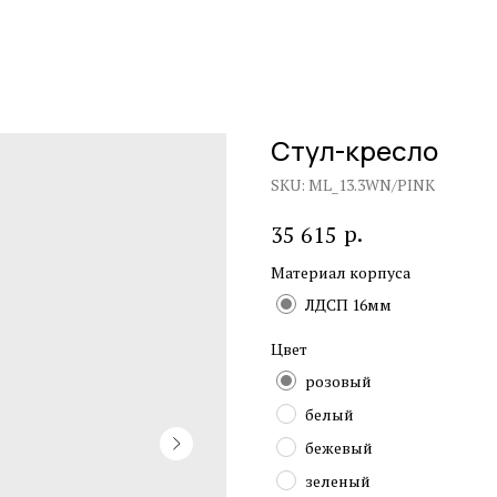
Стул-кресло
SKU:
ML_13.3WN/PINK
р.
35 615
Материал корпуса
ЛДСП 16мм
Цвет
розовый
белый
бежевый
зеленый