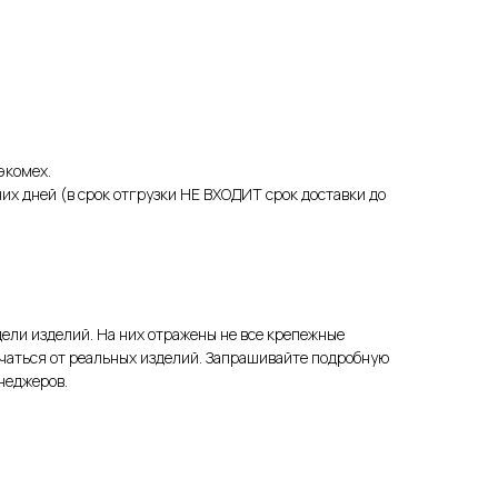
 экомех.
очих дней (в срок отгрузки НЕ ВХОДИТ срок доставки до
дели изделий. На них отражены не все крепежные
чаться от реальных изделий. Запрашивайте подробную
неджеров.