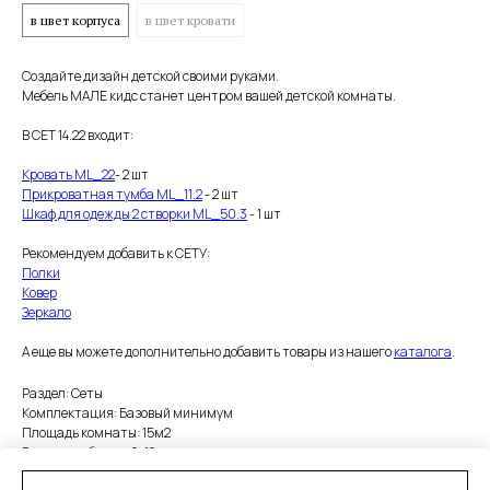
в цвет корпуса
в цвет кровати
Создайте дизайн детской своими руками.
Мебель МАЛЕ кидс станет центром вашей детской комнаты.
В СЕТ 14.22 входит:
Кровать ML_22
- 2 шт
Прикроватная тумба ML_11.2
- 2 шт
Шкаф для одежды 2 створки ML_50.3
- 1 шт
Рекомендуем добавить к СЕТУ:
Полки
Ковер
Зеркало
А еще вы можете дополнительно добавить товары из нашего
каталога
.
Раздел: Сеты
Комплектация: Базовый минимум
Площадь комнаты: 15м2
Возраст ребенка: 6-12 лет
Количество детей: 2 ребенка