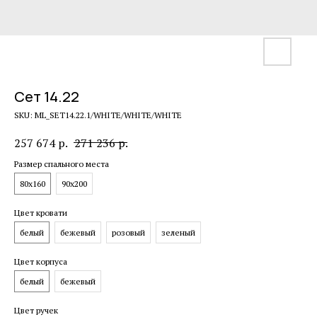
Сет 14.22
SKU:
ML_SET14.22.1/WHITE/WHITE/WHITE
257 674
р.
271 236
р.
Размер спального места
80х160
90х200
Цвет кровати
белый
бежевый
розовый
зеленый
Цвет корпуса
белый
бежевый
Цвет ручек