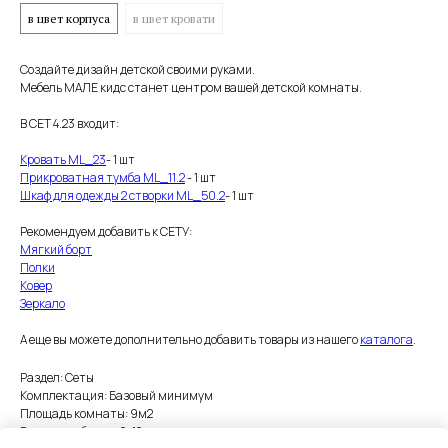
в цвет корпуса
в цвет кровати
Создайте дизайн детской своими руками.
Мебель МАЛЕ кидс станет центром вашей детской комнаты.
В СЕТ 4.23 входит:
Кровать ML_23
- 1 шт
Прикроватная тумба ML_11.2
- 1 шт
Шкаф для одежды 2 створки ML_50.2
- 1 шт
Рекомендуем добавить к СЕТУ:
Мягкий борт
Полки
Ковер
Зеркало
А еще вы можете дополнительно добавить товары из нашего
каталога
.
Раздел: Сеты
Комплектация: Базовый минимум
Площадь комнаты: 9м2
Возраст ребенка: 6-12 лет