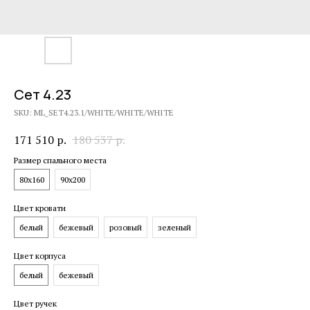
Сет 4.23
SKU:
ML_SET4.23.1/WHITE/WHITE/WHITE
171 510
р.
180 537
р.
Размер спального места
80х160
90х200
Цвет кровати
белый
бежевый
розовый
зеленый
Цвет корпуса
белый
бежевый
Цвет ручек