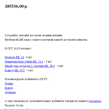
285356,00
р.
В корзину
Создайте дизайн детской своими руками.
Мебель МАЛЕ кидс станет центром вашей детской комнаты.
В СЕТ 16.22 входит:
Кровать ML_22
- 2 шт
Прикроватная тумба ML_11.2
- 2 шт
Шкаф для одежды 2 створки ML_50.3
- 1 шт
Комод ML_07.2
- 1 шт
Рекомендуем добавить к СЕТУ:
Полки
Ковер
Зеркало
А еще вы можете дополнительно добавить товары из нашего
каталога
.
Раздел: Сеты