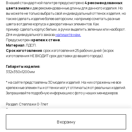
В нашей стандартной палитре предусмотрено
4 рекомендованных
цвета эмали
и две рекомендованные длины для данного изделия. Но
вы можете не только выбрать свой индивидуальный оттенок изделия, но
также сделать изделие более авторским, например сочетать разные
цвета в отделке корпуса и декоративных элементов. Как
пример: сделать корпус белым, а ручки выделить зеленым или наоборот.
Для индивидуального заказа
напишите нам.
Предусмотрен
крепеж к стене
.
Материал
: ЛДСП.
Срок изготовления
: срок изготовления 25 рабочих дней (в срок
изготовления НЕ ВХОДИТ срок доставки до вашего города).
Габариты изделия:
332х350х1200мм
* на сайте представлены 3D модели изделий. На них отражены не все
крепежные элементы и оттенки могут отличаться от реальных изделий.
Запрашивайте подробную информацию с фото у наших менеджеров.
Раздел: Стеллажи 0-7лет
Расцветка: цветной
LxWxH: 332x350x1200 mm
В корзину