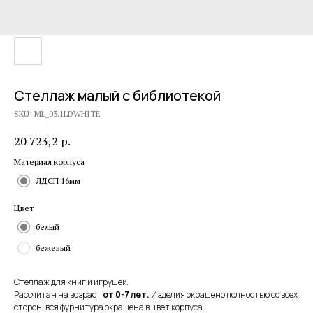
Стеллаж малый с библиотекой
SKU:
ML_03.1LDWHITE
20 723,2
р.
Материал корпуса
ЛДСП 16мм
Цвет
белый
бежевый
Стеллаж для книг и игрушек.
Рассчитан на возраст
от 0-7 лет.
Изделия окрашено полностью со всех
сторон, вся фурнитура окрашена в цвет корпуса.