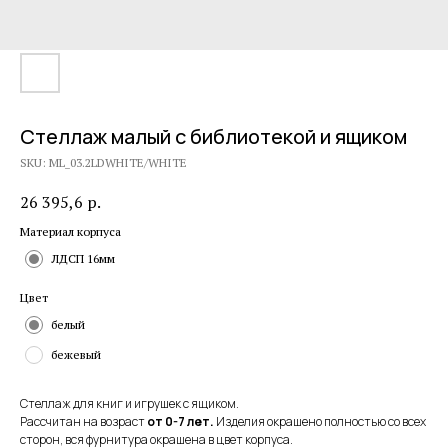
Стеллаж малый с библиотекой и ящиком
SKU:
ML_03.2LDWHITE/WHITE
26 395,6
р.
Материал корпуса
ЛДСП 16мм
Цвет
белый
бежевый
Стеллаж для книг и игрушек c ящиком.
Рассчитан на возраст
от 0-7 лет.
Изделия окрашено полностью со всех
сторон, вся фурнитура окрашена в цвет корпуса.