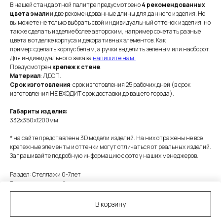
В нашей стандартной палитре предусмотрено
4 рекомендованных
цвета эмали
и две рекомендованные длины для данного изделия. Но
вы можете не только выбрать свой индивидуальный оттенок изделия, но
также сделать изделие более авторским, например сочетать разные
цвета в отделке корпуса и декоративных элементов. Как
пример: сделать корпус белым, а ручки выделить зеленым или наоборот.
Для индивидуального заказа
напишите нам.
Предусмотрен
крепеж к стене
.
Материал
: ЛДСП.
Срок изготовления
: срок изготовления 25 рабочих дней (в срок
изготовления НЕ ВХОДИТ срок доставки до вашего города).
Габариты изделия:
332х350х1200мм
* на сайте представлены 3D модели изделий. На них отражены не все
крепежные элементы и оттенки могут отличаться от реальных изделий.
Запрашивайте подробную информацию с фото у наших менеджеров.
Раздел: Стеллажи 0-7лет
Расцветка: цветной
LxWxH: 332x350x1200 mm
В корзину