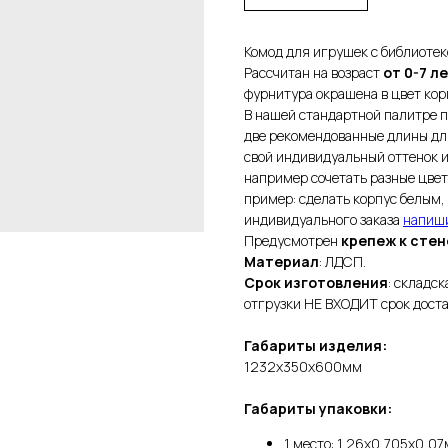
Комод для игрушек с библиотек
Рассчитан на возраст
от 0-7 ле
фурнитура окрашена в цвет кор
В нашей стандартной палитре 
две рекомендованные длины для
свой индивидуальный оттенок и
например сочетать разные цвет
пример: сделать корпус белым,
индивидуального заказа
напиши
Предусмотрен
крепеж к стен
Материал
: ЛДСП.
Срок изготовления
: складск
отгрузки НЕ ВХОДИТ срок доста
Габариты изделия:
1232х350х600мм
Габариты упаковки:
1 место: 1,26х0,705х0,07