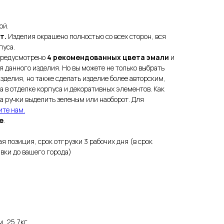
ой.
т.
Изделия окрашено полностью со всех сторон, вся
пуса.
предусмотрено
4 рекомендованных цвета эмали
и
 данного изделия. Но вы можете не только выбрать
зделия, но также сделать изделие более авторским,
а в отделке корпуса и декоративных элементов. Как
 а ручки выделить зеленым или наоборот. Для
те нам.
е
.
ая позиция, срок отгрузки 3 рабочих дня (в срок
вки до вашего города)
м, 25,7кг