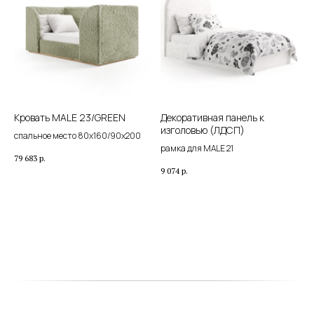
Кровать MALE 23/GREEN
Декоративная панель к
изголовью (ЛДСП)
спальное место 80х160/90х200
рамка для MALE 21
79 683
р.
9 074
р.