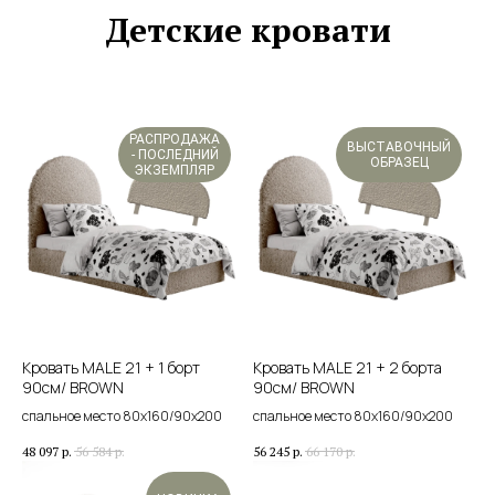
Детские кровати
РАСПРОДАЖА
ВЫСТАВОЧНЫЙ
- ПОСЛЕДНИЙ
ОБРАЗЕЦ
ЭКЗЕМПЛЯР
Кровать MALE 21 + 1 борт
Кровать MALE 21 + 2 борта
90см/ BROWN
90см/ BROWN
спальное место 80х160/90х200
спальное место 80х160/90х200
48 097
р.
56 584
р.
56 245
р.
66 170
р.