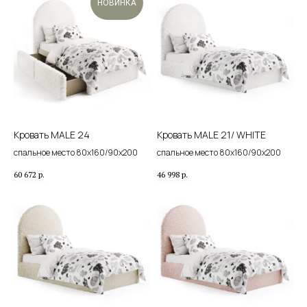
НОВИНКА
Кровать MALE 24
Кровать MALE 21/ WHITE
спальное место 80х160/90х200
спальное место 80х160/90х200
60 672
р.
46 998
р.